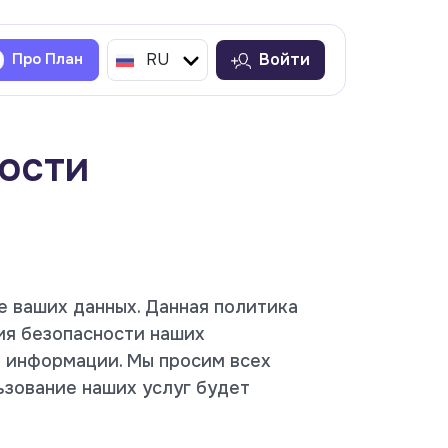
Про План
RU
Войти
ости
е ваших данных. Данная политика
ия безопасности наших
ы информации. Мы просим всех
ьзование наших услуг будет